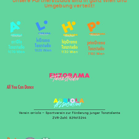
Unsere Partnerstudios sind in ganz Wien und
Umgebung verteilt!
leOrama
arriOla
hipOrama
primOrama
Tanzstudio
Tanzstudio
Tanzstudio
Tanzstudio
1020 Wien
1070 Wien
1130 Wien
1100 Wien
All You Can Dance
Verein arriola – Sportverein zur Förderung junger Tanztalente
ZVR-Zahl: 829613244
U
T
D
I
S
O
Z
S