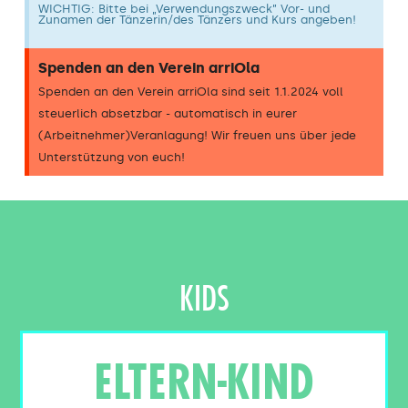
WICHTIG: Bitte bei „Verwendungszweck” Vor- und
Zunamen der Tänzerin/des Tänzers und Kurs angeben!
Spenden an den Verein arriOla
Spenden an den Verein arriOla sind seit 1.1.2024 voll
steuerlich absetzbar - automatisch in eurer
(Arbeitnehmer)Veranlagung! Wir freuen uns über jede
Unterstützung von euch!
KIDS
ELTERN-KIND