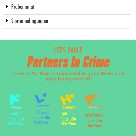
Probemonat
Stornobedingungen
LET’S DANCE
Partners In Crime
Unsere Partnerstudios sind in ganz Wien und
Umgebung verteilt!
leOrama
arriOla
hipOrama
primOrama
Tanzstudio
Tanzstudio
Tanzstudio
Tanzstudio
1020 Wien
1070 Wien
1130 Wien
1100 Wien