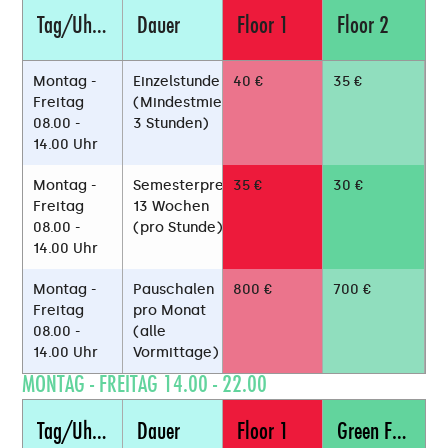
Tag/Uhrzeit
Dauer
Floor 1
Floor 2
Montag -
Einzelstunde
40 €
35 €
Freitag
(Mindestmietzeit
08.00 -
3 Stunden)
14.00 Uhr
Montag -
Semesterpreis
35 €
30 €
Freitag
13 Wochen
08.00 -
(pro Stunde)
14.00 Uhr
Montag -
Pauschalen
800 €
700 €
Freitag
pro Monat
08.00 -
(alle
14.00 Uhr
Vormittage)
MONTAG - FREITAG 14.00 - 22.00
Tag/Uhrzeit
Dauer
Floor 1
Green Floor