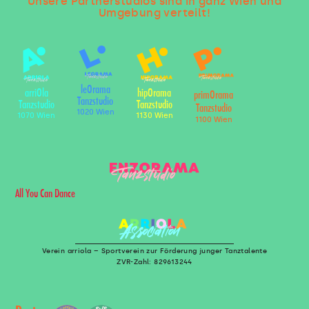
Unsere Partnerstudios sind in ganz Wien und
Umgebung verteilt!
leOrama
arriOla
hipOrama
primOrama
Tanzstudio
Tanzstudio
Tanzstudio
Tanzstudio
1020 Wien
1070 Wien
1130 Wien
1100 Wien
All You Can Dance
Verein arriola – Sportverein zur Förderung junger Tanztalente
ZVR-Zahl: 829613244
U
T
D
I
S
O
Z
S