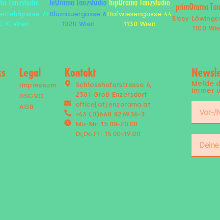
Ola Tanzstudio
leOrama Tanzstudio
hipOrama Tanzstudio
primOrama Tan
enfeldgasse 72
Blumauergasse 6
Hofwiesengasse 44
Sissy-Löwinge
070 Wien
1020 Wien
1130 Wien
1100 Wi
ks
Legal
Kontakt
Newsle
Melde d
Schlosshoferstrasse 6,
Impressum
immer u
2301 Groß Enzersdorf
DSGVO
n
office[at]enzorama.at
AGB
+43 (0)668 826936-3
Mo+Mi: 15.00-20.00
Di,Do,Fr: 15.00-19.00