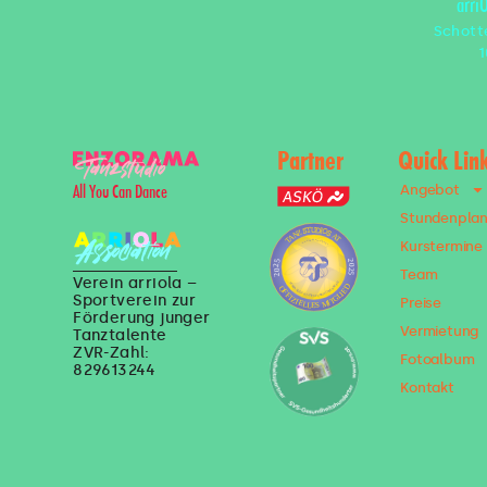
arri
Schott
1
Partner
Quick Lin
Angebot
All You Can Dance
Stundenpla
Kurstermine
Team
Verein arriola –
Sportverein zur
Preise
Förderung junger
Vermietung
Tanztalente
ZVR-Zahl:
Fotoalbum
829613244
Kontakt