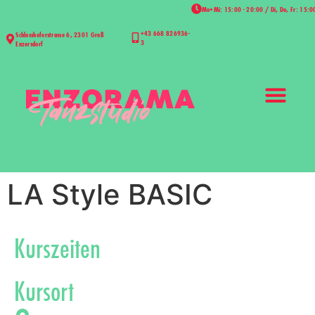
Mo+Mi: 15:00 - 20:00 / Di, Do, Fr: 15:0
+43 668 826936-
Schlosshoferstrasse 6, 2301 Groß
3
Enzersdorf
LA Style BASIC
Kurszeiten
Kursort