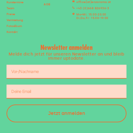
office[at]enzorama.at
Kurstermine
AGB
Team
+43 (0)668 826936-3
Preise
Mo+Mi: 15.00-20.00
Di,Do,Fr: 15.00-19.00
Vermietung
Fotoalbum
Kontakt
Newsletter anmelden
Melde dich jetzt für unseren Newsletter an und bleib
immer uptodate.
Jetzt anmelden