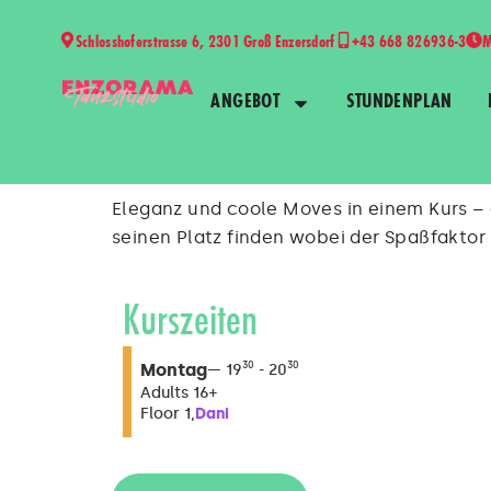
Schlosshoferstrasse 6, 2301 Groß Enzersdorf
+43 668 826936-3
M
ANGEBOT
STUNDENPLAN
Eleganz und coole Moves in einem Kurs – d
seinen Platz finden wobei der Spaßfaktor
Kurszeiten
Montag
30
30
19
20
Adults 16+
Dani
Floor 1