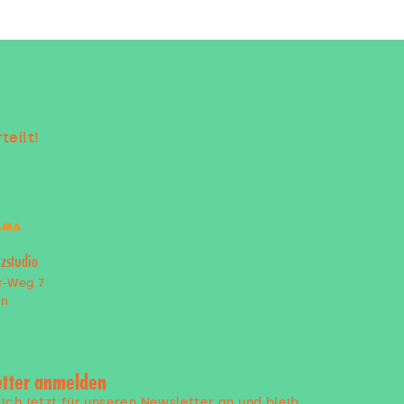
teilt!
zstudio
r-Weg 7
en
tter anmelden
ich jetzt für unseren Newsletter an und bleib