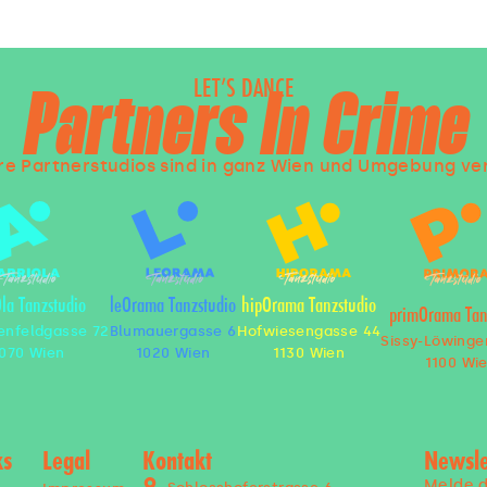
LET’S DANCE
Partners In Crime
e Partnerstudios sind in ganz Wien und Umgebung ver
Ola Tanzstudio
leOrama Tanzstudio
hipOrama Tanzstudio
primOrama Tan
enfeldgasse 72
Blumauergasse 6
Hofwiesengasse 44
Sissy-Löwinge
070 Wien
1020 Wien
1130 Wien
1100 Wi
ks
Legal
Kontakt
Newsle
Melde d