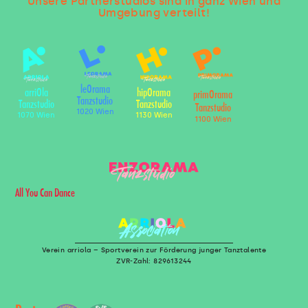
Unsere Partnerstudios sind in ganz Wien und
Umgebung verteilt!
leOrama
arriOla
hipOrama
primOrama
Tanzstudio
Tanzstudio
Tanzstudio
Tanzstudio
1020 Wien
1070 Wien
1130 Wien
1100 Wien
All You Can Dance
Verein arriola – Sportverein zur Förderung junger Tanztalente
ZVR-Zahl: 829613244
U
T
D
I
S
O
Z
S