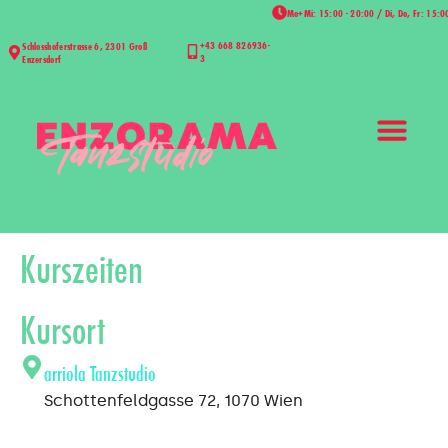
Mo+Mi: 15:00 - 20:00 / Di, Do, Fr: 15:0
+43 668 826936-
Schlosshoferstrasse 6, 2301 Groß
3
Enzersdorf
Kurszeiten
Kursort
arriola Tanzstudio
Schottenfeldgasse 72, 1070 Wien