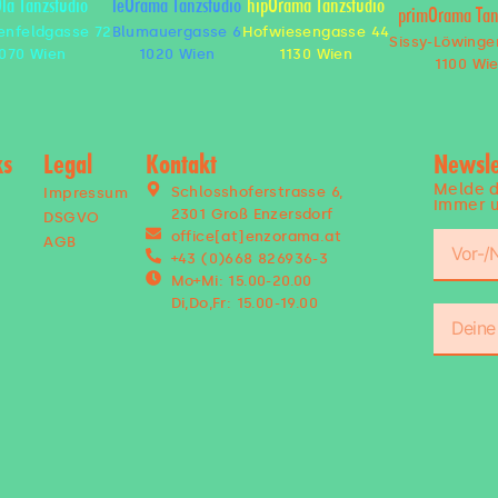
Ola Tanzstudio
leOrama Tanzstudio
hipOrama Tanzstudio
primOrama Tan
enfeldgasse 72
Blumauergasse 6
Hofwiesengasse 44
Sissy-Löwinge
070 Wien
1020 Wien
1130 Wien
1100 Wi
ks
Legal
Kontakt
Newsle
Melde d
Schlosshoferstrasse 6,
Impressum
immer u
2301 Groß Enzersdorf
DSGVO
n
office[at]enzorama.at
AGB
+43 (0)668 826936-3
Mo+Mi: 15.00-20.00
Di,Do,Fr: 15.00-19.00