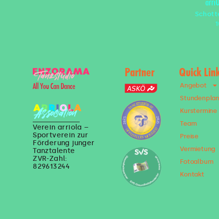
arri
Schott
1
Partner
Quick Lin
Angebot
All You Can Dance
Stundenpla
Kurstermine
Team
Verein arriola –
Sportverein zur
Preise
Förderung junger
Vermietung
Tanztalente
ZVR-Zahl:
Fotoalbum
829613244
Kontakt