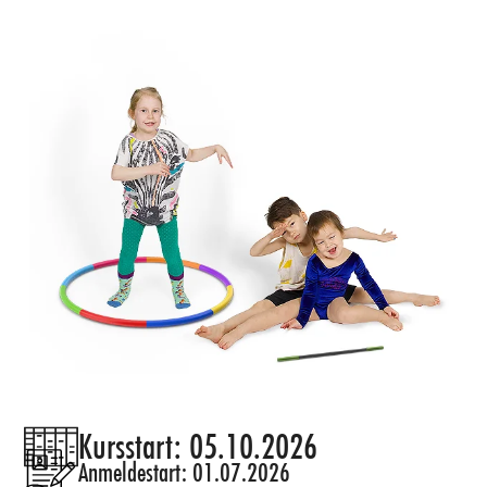
zu zeigen! Aber keine Sorge, wir werden auch mit
verschiedenen Materialien spielen und
experimentieren, damit es sich nicht wie
Übungen sondern wie ein Spiel anfühlt. Durch all
das werden die Zwutschgerl ihren eigenen
einzigartigen Tanzstil entdecken und was ihr
Körper leisten kann. Also komm, lass uns tanzen!
Kursstart: 05.10.2026
Anmeldestart: 01.07.2026