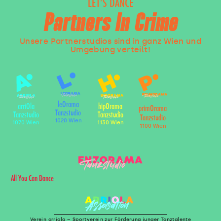
LET’S DANCE
Partners In Crime
Unsere Partnerstudios sind in ganz Wien und
Umgebung verteilt!
leOrama
arriOla
hipOrama
primOrama
Tanzstudio
Tanzstudio
Tanzstudio
Tanzstudio
1020 Wien
1070 Wien
1130 Wien
1100 Wien
All You Can Dance
Verein arriola – Sportverein zur Förderung junger Tanztalente