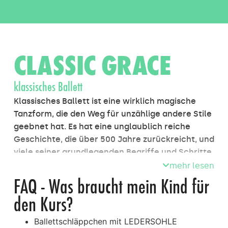
CLASSIC GRACE
klassisches Ballett
Klassisches Ballett ist eine wirklich magische
Tanzform, die den Weg für unzählige andere Stile
geebnet hat. Es hat eine unglaublich reiche
Geschichte, die über 500 Jahre zurückreicht, und
viele seiner grundlegenden Begriffe und Schritte
sind bis heute unverändert geblieben. Wenn wir
mehr lesen
im klassischen Ballett lernen und trainieren,
FAQ - Was braucht mein Kind für
lernen wir das klassische Vokabular, gewinnen
den Kurs?
Stärke durch Übungen an der Stange und
schärfen unsere Fähigkeiten in Drehungen und
Ballettschläppchen mit LEDERSOHLE