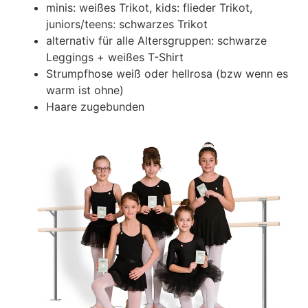
Sprüngen. Es ist eine wunderschöne Kunstform,
minis: weißes Trikot, kids: flieder Trikot,
die uns körperlich und geistig herausfordert und
juniors/teens: schwarzes Trikot
es uns ermöglicht, uns kreativ auszudrücken,
alternativ für alle Altersgruppen: schwarze
während wir die Techniken und Traditionen
Leggings + weißes T-Shirt
beherrschen, die seit Jahrhunderten bestehen.
Strumpfhose weiß oder hellrosa (bzw wenn es
Unsere Choreografie vereint klassische Technik
warm ist ohne)
mit modernen und innovativen Elementen und
Haare zugebunden
ermöglicht es uns, die Grenzen zu überschreiten
und diese zeitlose Kunstform auf neue Höhen zu
bringen.