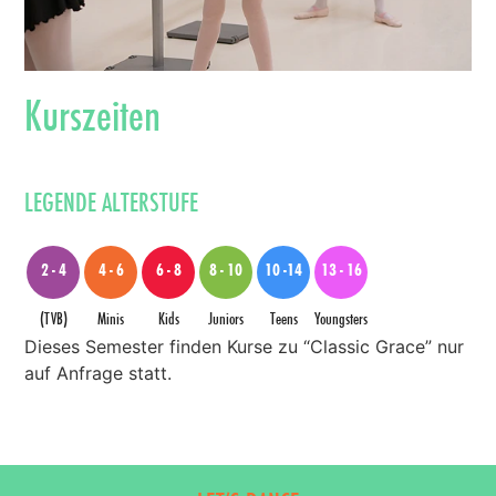
Kurszeiten
LEGENDE ALTERSTUFE
2 - 4
4 - 6
6 - 8
8 - 10
10 -14
13 - 16
(TVB)
Minis
Kids
Juniors
Teens
Youngsters
Dieses Semester finden Kurse zu “Classic Grace” nur
auf Anfrage statt.