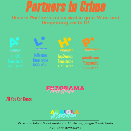
Partners In Crime
Unsere Partnerstudios sind in ganz Wien und
Umgebung verteilt!
leOrama
arriOla
hipOrama
primOrama
Tanzstudio
Tanzstudio
Tanzstudio
Tanzstudio
1020 Wien
1070 Wien
1130 Wien
1100 Wien
All You Can Dance
Verein arriola – Sportverein zur Förderung junger Tanztalente
ZVR-Zahl: 829613244